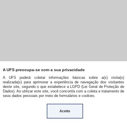
A UFS preocupa-se com a sua privacidade
A UFS poderá coletar informações básicas sobre a(s) visita(s)
realizada(s) para aprimorar a experiência de navegação dos visitantes
deste site, segundo o que estabelece a LGPD (Lei Geral de Proteção de
Dados). Ao utilizar este site, você concorda com a coleta e tratamento de
seus dados pessoais por meio de formulários e cookies.
Aceito
ÍNICIO
TERMOS DE USO
© 2026 — Clio